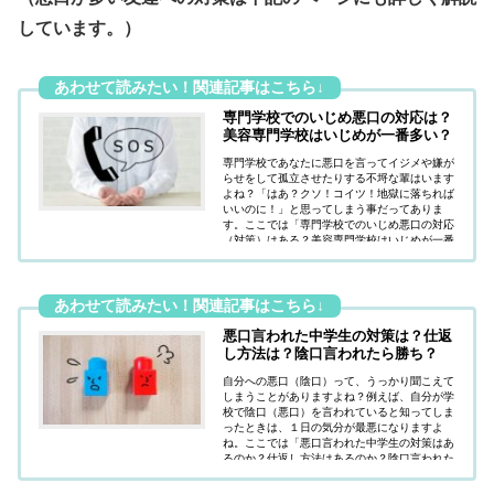
しています。）
専門学校でのいじめ悪口の対応は？
美容専門学校はいじめが一番多い？
専門学校であなたに悪口を言ってイジメや嫌が
らせをして孤立させたりする不埒な輩はいます
よね？「はあ？クソ！コイツ！地獄に落ちれば
いいのに！」と思ってしまう事だってありま
す。ここでは「専門学校でのいじめ悪口の対応
（対策）はある？美容専門学校はいじめが一番
多いって本当なのか？」疑問にお答えしていま
す。
悪口言われた中学生の対策は？仕返
し方法は？陰口言われたら勝ち？
自分への悪口（陰口）って、うっかり聞こえて
しまうことがありますよね？例えば、自分が学
校で陰口（悪口）を言われていると知ってしま
ったときは、１日の気分が最悪になりますよ
ね。ここでは「悪口言われた中学生の対策はあ
るのか？仕返し方法はあるのか？陰口言われた
ら勝ちなのか？」疑問にお答えしています。