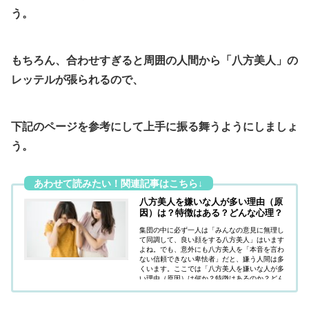
う。
もちろん、合わせすぎると周囲の人間から「八方美人」の
レッテルが張られるので、
下記のページを参考にして上手に振る舞うようにしましょ
う。
八方美人を嫌いな人が多い理由（原
因）は？特徴はある？どんな心理？
集団の中に必ず一人は「みんなの意見に無理し
て同調して、良い顔をする八方美人」はいます
よね。でも、意外にも八方美人を「本音を言わ
ない信頼できない卑怯者」だと、嫌う人間は多
くいます。ここでは「八方美人を嫌いな人が多
い理由（原因）は何か？特徴はあるのか？どん
な心理（心境）なのか？」疑問にお答えしてい
ます。