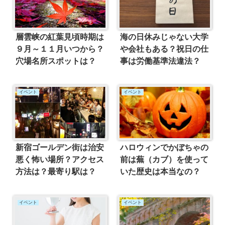
層雲峡の紅葉見頃時期は
海の日休みじゃない大学
９月～１１月いつから？
や会社もある？祝日の仕
穴場名所スポットは？
事は労働基準法違法？
イベント
イベント
新宿ゴールデン街は治安
ハロウィンでかぼちゃの
悪く怖い場所？アクセス
前は蕪（カブ）を使って
方法は？最寄り駅は？
いた歴史は本当なの？
イベント
イベント