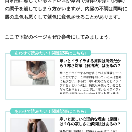
日常的に感じているストレスが原因で身体の内部（内臓）
の調子を崩してしまう方がいますが、
内臓の不調は同時に
唇の血色も悪くして紫色に変色させることがあります。
ここで下記のページもぜひ参考にしてみましょう。
寒いとイライラする原因は病気だか
ら？寒さ対策（解消法）はあるの？
寒いとイライラするのは多くの人が経験してい
ることですが、この原因を知っている人は意外
にも少ない。さらに「寒い秋冬になるとイライ
ラする」というのは、病気なを患っていること
だってあります。ここでは「寒いとイライラす
る原因は病気だからなのか？寒さ対策（解消
法）はあるのか？」疑問にお答えしています。
寒いと寂しい心理的な理由（原因）
は？冬の寂しさに解消法はあるの？
秋冬の寒い時期は、理由もわからずに「寂し