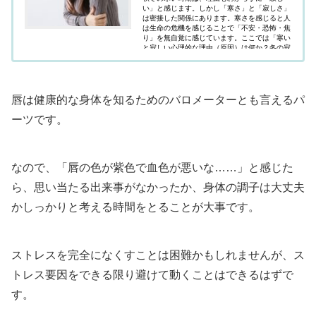
い」と感じます。しかし「寒さ」と「寂しさ」
は密接した関係にあります。寒さを感じると人
は生命の危機を感じることで「不安・恐怖・焦
り」を無自覚に感じています。ここでは「寒い
と寂しい心理的な理由（原因）は何か？冬の寂
しさに解消法はあるのか？」疑問にお答えして
います。
唇は健康的な身体を知るためのバロメーターとも言えるパ
ーツです。
なので、「唇の色が紫色で血色が悪いな……」と感じた
ら、思い当たる出来事がなかったか、身体の調子は大丈夫
かしっかりと考える時間をとることが大事です。
ストレスを完全になくすことは困難かもしれませんが、ス
トレス要因をできる限り避けて動くことはできるはずで
す。