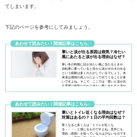
てしまいます。
下記のページを参考にしてみましょう。
寒いと涙が出る原因は病気？冷たい
風にあたると涙が出る理由はなぜ？
寒い冬の時期に目が冷たい風に当たるときや、
自転車に乗っていると目から涙がボロボロ出る
という経験は多くの人がしているでしょう。本
来涙は感情の高ぶりによって出てくることが多
いですよね。そこで、ここでは「寒いと涙が出
る原因は病気なのか？冷たい風にあたると涙が
出る理由はなぜなのか？」疑問にお答えしてい
ます。
寒いとトイレ近くなる理由はなぜ？
対策はあるの？１日の平均回数は？
寒くなると多く人は「トイレが近くな
る・・・」と感じるものですよね。意外にも、
理由（原因）を知っている人は少ないものです