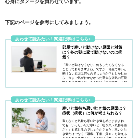
心身にダメージを負わせています。
下記のページを参考にしてみましょう。
部屋で寒いと動けない原因と対策
は？冬の朝に家で動けないのは病
気？
「寒いと動けなくなり、何もしたくなくなる」
ことってありますよね。ですが、部屋で寒いと
動けない原因は何なのでしょうか？もしかした
ら、今まで気が付かなかった重大な病気の可能
性もありますよね。ここでは「部屋で寒いと動
けない原因と対策は何か？冬の朝に家で動けな
いのは病気なのか？」疑問にお答えしていま
す。
寒いと気持ち悪い吐き気の原因は？
症状（病状）は何が考えられる？
寒くなると気持ち悪い吐き気を感じますよね。
でも、いったいなぜ寒いと「吐き気（気持ち悪
さ）」を感じるのでしょうか？また、寒いと吐
き気だけでなく「頭痛、下痢、貧血」も覚える