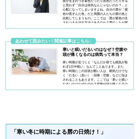
唇が生まれつき紫色だったり黒色だったりする
と思わず「自分は病気なんじゃないのか？」と
心配になってしまいますよね。自分の唇が「紫
色や黒ずんだ色」だと周囲の人たちの唇の色と
比較してしまうもの。ここでは「唇が紫色の生
まれつきを治す方法はあるのか？唇のふちが紫
色な原因は病気なのか？」疑問にお答えしてい
ます。
寒いと眠いだるいのはなぜ？空腹や
頭が痛くなるのは病気って本当？
寒い時期が近づくと「なんだか寝ても眠気が取
れず1日中眠い」なんてことあります。また、
寒い時期にこの症状が酷い人は、眠気だけでな
く「だるい（怠い）・頭痛・空腹」などに悩ま
されることもあります。ここでは「寒いと眠い
だるいのはなぜなのか？空腹や頭が痛くなるの
は病気って本当なのか？」疑問にお答えしてい
ます。
「寒い冬に時期による唇の日焼け！」