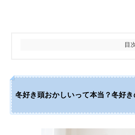
目
冬好き頭おかしいって本当？冬好き