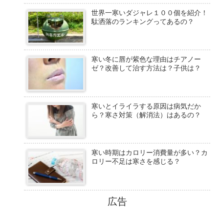
世界一寒いダジャレ１００個を紹介！
駄洒落のランキングってあるの？
寒い冬に唇が紫色な理由はチアノー
ゼ？改善して治す方法は？子供は？
寒いとイライラする原因は病気だか
ら？寒さ対策（解消法）はあるの？
寒い時期はカロリー消費量が多い？カ
ロリー不足は寒さを感じる？
広告