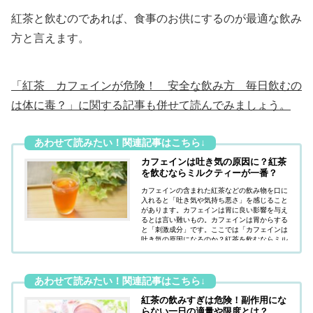
紅茶と飲むのであれば、食事のお供にするのが最適な飲み
方と言えます。
「紅茶 カフェインが危険！ 安全な飲み方 毎日飲むの
は体に毒？」に関する記事も併せて読んでみましょう。
カフェインは吐き気の原因に？紅茶
を飲むならミルクティーが一番？
カフェインの含まれた紅茶などの飲み物を口に
入れると「吐き気や気持ち悪さ」を感じること
があります。カフェインは胃に良い影響を与え
るとは言い難いもの。カフェインは胃からする
と「刺激成分」です。ここでは「カフェインは
吐き気の原因になるのか？紅茶を飲むならミル
クティーが一番なのか？」疑問にお答えしてい
ます。
紅茶の飲みすぎは危険！副作用にな
らない一日の適量や限度とは？