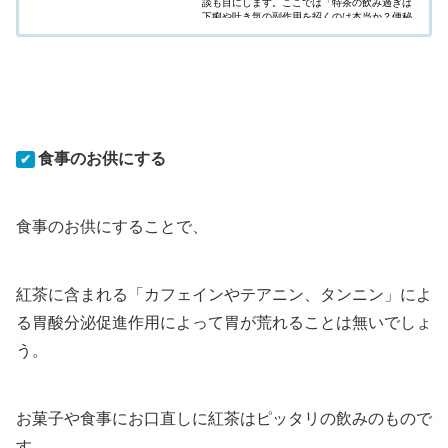
談も目にします。ここでは「特茶の飲み過ぎは
下痢や吐き気の副作用を招くのは本当か？便秘
や肝臓にも悪いのか？」疑問にお答えしていま
す。
食事のお供にする
✔
食事のお供にすることで、
紅茶に含まれる「カフェインやテアニン、タンニン」によ
る胃酸分泌促進作用によって胃が荒れることは無いでしょ
う。
お菓子や食事にお口直しに紅茶はピッタリの飲みのもので
す。