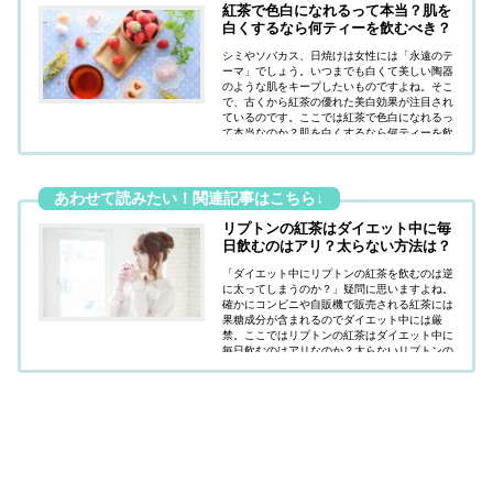
紅茶で色白になれるって本当？肌を
白くするなら何ティーを飲むべき？
シミやソバカス、日焼けは女性には「永遠のテ
ーマ」でしょう。いつまでも白くて美しい陶器
のような肌をキープしたいものですよね。そこ
で、古くから紅茶の優れた美白効果が注目され
ているのです。ここでは紅茶で色白になれるっ
て本当なのか？肌を白くするなら何ティーを飲
むべきなのか？疑問にお答えしています。
リプトンの紅茶はダイエット中に毎
日飲むのはアリ？太らない方法は？
「ダイエット中にリプトンの紅茶を飲むのは逆
に太ってしまうのか？」疑問に思いますよね。
確かにコンビニや自販機で販売される紅茶には
果糖成分が含まれるのでダイエット中には厳
禁。ここではリプトンの紅茶はダイエット中に
毎日飲むのはアリなのか？太らないリプトンの
紅茶を飲む方法はあるのか？疑問にお答えして
います。