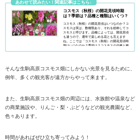
コスモス（秋桜）の開花見頃時期
は？季節は？品種と種類はいくつ？
コスモス（秋桜）の開花見頃はいつなのか？コ
スモスは実は、数種類あり、それを総称してコ
スモスと呼びます。品種によっては、開花見頃
も違うので、通年で楽しめる花とも言えます
ね。ここでは「コスモス（秋桜）の開花見頃時
期はいつなのか？季節は？コスモスの品種と種
類はいくつあるのか？」疑問にお答えしていま
す
そんな生駒高原コスモス畑にしかない光景を見るために、
例年、多くの観光客が遠方からやって来ます。
また、生駒高原コスモス畑の周辺には、水族館や温泉など
の商業施設や、りんご・梨・ぶどうなどの観光農園など、
色々あります。
時間があればぜひ立ち寄ってみよう！