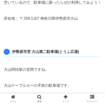
空いているので、駐車場に困ったらぜひ利用してみよう！
所在地： 〒259-1107 神奈川県伊勢原市大山
伊勢原市営 大山第二駐車場(とうふ広場)
大山阿扶梨の玄関ですね。
大山ケーブルカーの手前の駐車場です。
ここからこま参道(階段240段位)を経てケーブルカーの駅
ホーム
検索
トップ
サイドバー