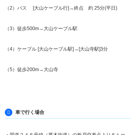
（2）バス [大山ケーブル行]→終点 約 25分(平日)
（3）徒歩500m→大山ケーブル駅
（4）ケーブル [大山ケーブル駅]→[大山寺駅]3分
（5）徒歩200m→大山寺
車で行く場合
・国道２４６号線（厚木街道）の板戸交差点より６ｋｍ