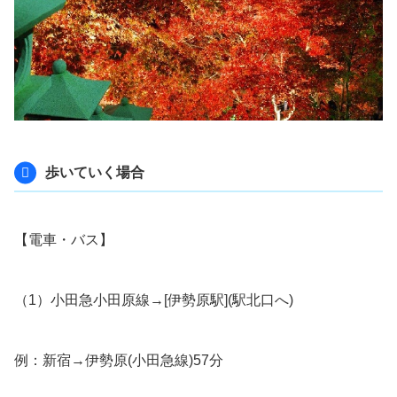
歩いていく場合
【電車・バス】
（1）小田急小田原線→[伊勢原駅](駅北口へ)
例：新宿→伊勢原(小田急線)57分