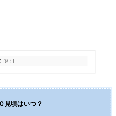
次
０見頃はいつ？