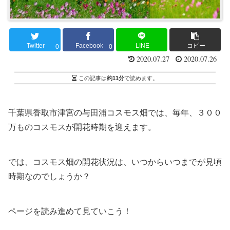
Twitter
Facebook
LINE
コピー
0
0
2020.07.27
2020.07.26
この記事は
約11分
で読めます。
千葉県香取市津宮の与田浦コスモス畑では、毎年、３００
万ものコスモスが開花時期を迎えます。
では、コスモス畑の開花状況は、いつからいつまでが見頃
時期なのでしょうか？
ページを読み進めて見ていこう！