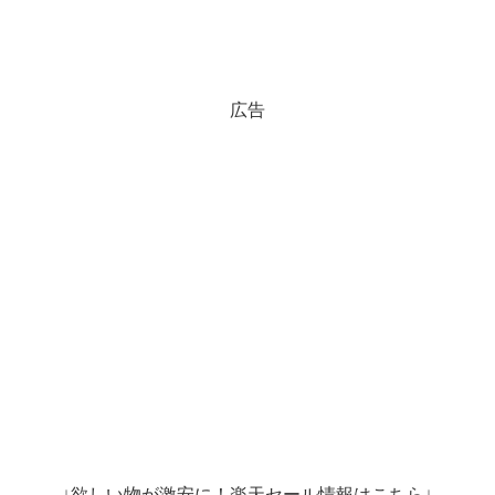
広告
↓欲しい物が激安に！楽天セール情報はこちら↓