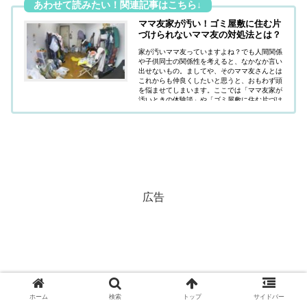
ママ友家が汚い！ゴミ屋敷に住む片
づけられないママ友の対処法とは？
家が汚いママ友っていますよね？でも人間関係
や子供同士の関係性を考えると、なかなか言い
出せないもの。ましてや、そのママ友さんとは
これからも仲良くしたいと思うと、おもわず頭
を悩ませてしまいます。ここでは「ママ友家が
汚いときの体験談」や「ゴミ屋敷に住む片づけ
られないママ友の対処法」について紹介してい
ます。
広告
ホーム
検索
トップ
サイドバー