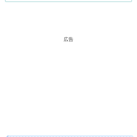
が良い場合もあるのか？」疑問にお答えしてい
ます。
広告