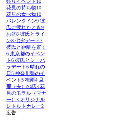
祭りイベント
10
花見の持ち物
10
花見の食べ物
10
バレンタイン
9
彼
氏に疲れたとき
9
お盆
8
彼氏とライ
ン
8
七夕デート
7
彼氏と距離を置く
6
東京都のイベン
ト
6
彼氏とシーパ
ラデート
6
晴れの
日
5
神奈川県のイ
ベント
5
梅雨
4
旦
那（夫）の話
3
花
見のモラル（マナ
ー）
3
オリジナル
レトルトカレー
2
広告