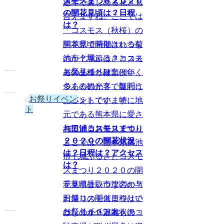
スモスまつり２０２０
通年で楽しめる花とも
の開花見頃は？日程
言えますね。ここでは
は？
「コスモス（秋桜）の
熊本県で開催される菊
開花見頃時期はいつな
池市七城ふるさとコス
のか？季節は？コスモ
お祭りイベント
モスまつりは、例年、
スの品種と種類はいく
多くの観光客で賑わう
つあるのか？」疑問に
お祭りイベン
イベントです。特に地
お答えしています
ト
元である熊本県に愛さ
れているお祭りです。
与田浦コスモスまつり
２０２０の開花状況
ここでは「熊本県菊池
は？日程は？アクセス
市七城ふるさとコスモ
は？
スまつり２０２０の開
千葉県香取市津宮の与
花見頃はいつなのか？
田浦コスモスまつりで
お祭りの開催日程はい
お祭りイベント
は、３００万本ものコ
つなのか？混雑状況・