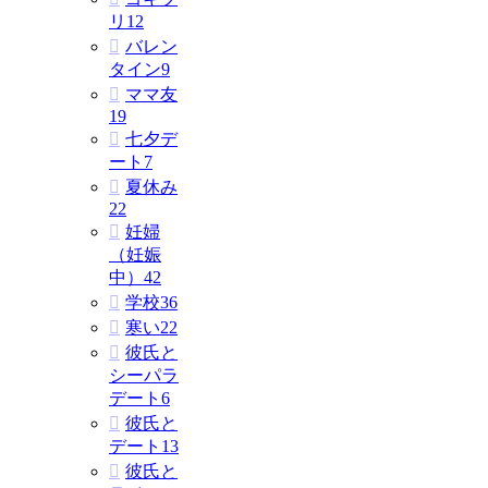
リ
12
バレン
タイン
9
ママ友
19
七夕デ
ート
7
夏休み
22
妊婦
（妊娠
中）
42
学校
36
寒い
22
彼氏と
シーパラ
デート
6
彼氏と
デート
13
彼氏と