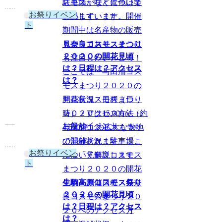
スモスが咲く景色は楽
駐車場」などについて
お祭りイベン
しめます。また、開催
解説しています。
ト
期間中は名産物の販売
もやっており、そこに
見奈良コスモスまつり
２０２０の開花見頃
も注目したいところ！
は？日程は？アクセス
ここでは「与田浦コス
は？
モスまつり２０２０の
見奈良コスモスまつり
開花状況・日程（日
２０２０は15,000㎡（約
時）・アクセス方法・
お祭りイベント
4,500坪）の広大な敷地
与田浦コスモスまつり
で開催されます。ここ
の混雑状況・駐車場」
お祭りイベン
では「見奈良コスモス
について解説します。
ト
まつり２０２０の開花
見頃・開催日程・見奈
生駒高原コスモス祭り
２０２０の開花見頃
良コスモスまつり２０
は？日程は？アクセス
２０へのアクセス方
は？