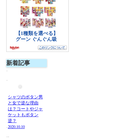
新着記事
シャツのボタン男
と女で逆な理由
は？コートやジャ
ケットもボタン
逆？
2020.10.10