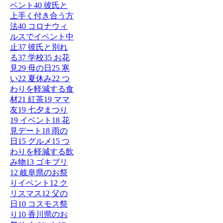
ベント
40
彼氏と
上手く付き合う方
法
40
コロナウィ
ルスでイベント中
止
37
彼氏と別れ
る
37
学校
35
お花
見
29
母の日
25
寒
い
22
夏休み
22
つ
わりを軽減する食
材
21
紅茶
19
ママ
友
19
七夕まつり
19
イベント
18
花
見デート
18
雨の
日
15
グルメ
15
つ
わりを軽減する飲
み物
13
ゴキブリ
12
岐阜県のお祭
りイベント
12
ク
リスマス
12
父の
日
10
コスモス祭
り
10
香川県のお