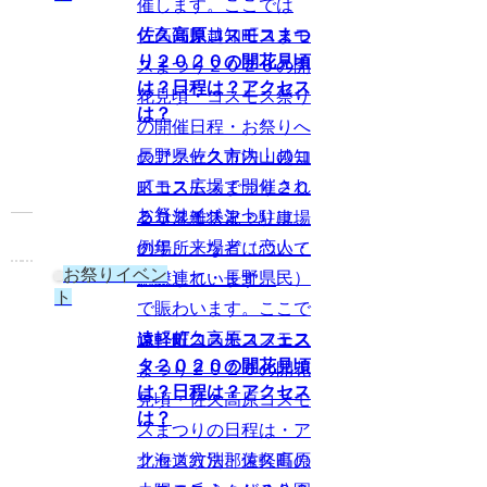
催します。ここでは
「高知県越知町コスモ
佐久高原コスモスまつ
り２０２０の開花見頃
スまつり２０２０の開
は？日程は？アクセス
花見頃・コスモス祭り
は？
の開催日程・お祭りへ
長野県佐久市内山のコ
のアクセス方法・越知
スモス広場で開催され
町コスモスまつり２０
お祭りイベント
るコスモスまつりは、
２０混雑状況・駐車場
例年、来場者（恋人・
の場所」などについて
お祭りイベン
家族連れ・長野県民）
解説しています。
ト
で賑わいます。ここで
は「佐久高原コスモス
遠軽町コスモスフェス
タ２０２０の開花見頃
まつり２０２０の開花
は？日程は？アクセス
見頃・佐久高原コスモ
は？
スまつりの日程は・ア
北海道紋別郡遠軽町の
クセス方法・佐久高原