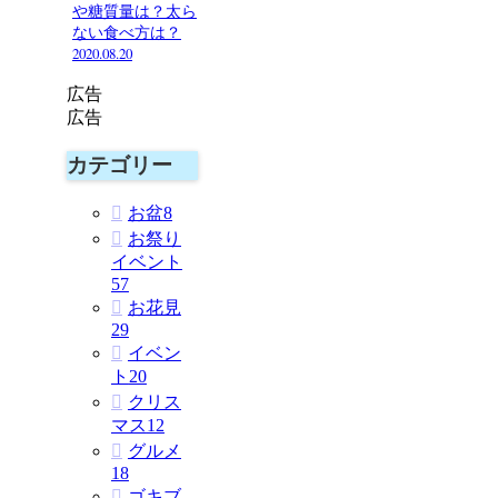
や糖質量は？太ら
ない食べ方は？
2020.08.20
広告
広告
カテゴリー
お盆
8
お祭り
イベント
57
お花見
29
イベン
ト
20
クリス
マス
12
グルメ
18
ゴキブ