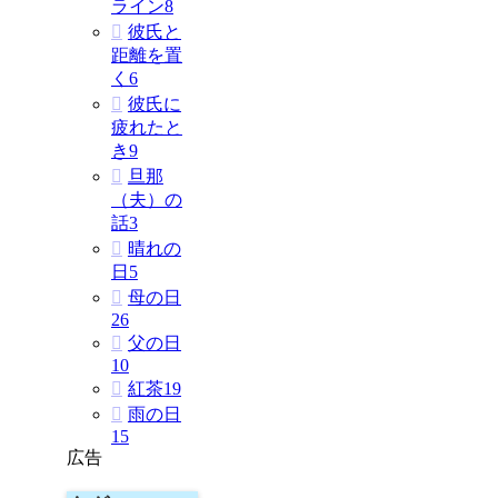
ライン
8
彼氏と
距離を置
く
6
彼氏に
疲れたと
き
9
旦那
（夫）の
話
3
晴れの
日
5
母の日
26
父の日
10
紅茶
19
雨の日
15
広告