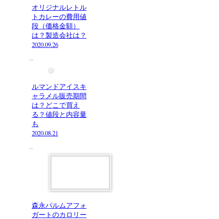
オリジナルレトル
トカレーの費用値
段（価格金額）
は？製造会社は？
2020.09.26
ルマンドアイスキ
ャラメル販売期間
は？どこで買え
る？値段と内容量
も
2020.08.21
森永パルムアフォ
ガートのカロリー