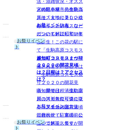
法・混雑状況・オスス
宮崎県小林市の生駒高
メの駐車場・見奈良コ
原は「大地に美しい絵
スモスまつり２０２０
お祭りイベント
を描く」というスロー
のイベント情報」など
ガンのもとに昭和38年
について解説していま
お祭りイベン
に誕生！この花の駅に
す。
ト
て「生駒高原コスモス
まつり２０２０」が開
越知町コスモスまつり
２０２０の開花見頃
催されます。ここでは
は？日程は？アクセス
「生駒高原コスモス祭
は？
り２０２０の開花見
高知県では、清流仁淀
頃・開催日程・生駒高
川の河川敷に可憐に咲
原コスモス祭り２０２
お祭りイベント
くコスモスの開花見頃
０へアクセスは方法・
に合わせて、宮の前公
混雑状況・駐車場」に
お祭りイベン
園でコスモス祭りが開
ついて解説します。
ト