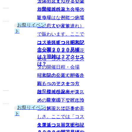
太陽の丘えんがる公園
コスモスまつり２０２
お祭りイベント
で開催されるコスモス
０の混雑状況・会場の
まつりは、例年、来場
駐車場」などについて
お祭りイベン
者（恋人や家族連れ）
解説しています。
ト
で賑わいます。ここで
は「遠軽町コスモスフ
コスモスまつり昭和記
念公園２０２０見頃
ェスタ２０２０の開花
は？混雑は？アクセス
見頃・コスモスフェス
は？
タの開催日程・会場
昭和記念公園で開催さ
（太陽の丘えんがる公
れるコスモスまつり
園）へのアクセス方
お祭りイベント
は、様々な品種が楽し
法・混雑状況・オスス
め、青空の下で咲き誇
メの駐車場」などにつ
お祭りイベン
るコスモスは圧巻の美
いて解説しています。
ト
しさ。ここでは「コス
モスまつり国営昭和記
久里浜コスモスまつり