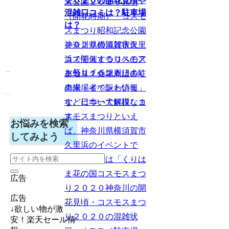
２０２０の開花見頃や
念公園２０２０見頃
混雑口コミは？駐車場
（開花時期）・コスモ
は？
スまつり昭和記念公園
神奈川県横須賀市久里
２０２０の混雑状況・
浜で開催するコスモス
コスモスまつりへのア
お祭りイベント
まつり２０２０は多く
クセス・会場周辺の駐
の来場者で賑わいま
車場・イベント情報」
す。日本一大規模なコ
などについて解説しま
スモスまつりといえ
す。
お悩みを検索
ば、神奈川県横須賀市
してみよう
久里浜のイベントで
す。ここでは「くりは
ま花の国コスモスまつ
広告
り２０２０神奈川の開
広告
花見頃・コスモスまつ
↓欲しい物が激
り２０２０の混雑状
安！楽天セール情