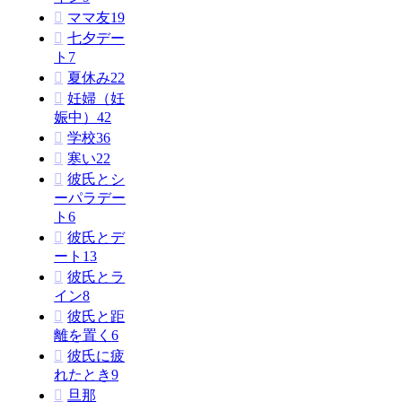
ママ友
19
七夕デー
ト
7
夏休み
22
妊婦（妊
娠中）
42
学校
36
寒い
22
彼氏とシ
ーパラデー
ト
6
彼氏とデ
ート
13
彼氏とラ
イン
8
彼氏と距
離を置く
6
彼氏に疲
れたとき
9
旦那