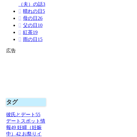
（夫）の話
3
晴れの日
5
母の日
26
父の日
10
紅茶
19
雨の日
15
広告
タグ
彼氏とデート
55
デートスポット情
報
49
妊婦（妊娠
中）
42
お祭りイ