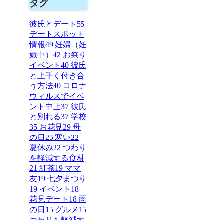
タグ
彼氏とデート
55
デートスポット
情報
49
妊婦（妊
娠中）
42
お祭り
イベント
40
彼氏
と上手く付き合
う方法
40
コロナ
ウィルスでイベ
ント中止
37
彼氏
と別れる
37
学校
35
お花見
29
母
の日
25
寒い
22
夏休み
22
つわり
を軽減する食材
21
紅茶
19
ママ
友
19
七夕まつり
19
イベント
18
花見デート
18
雨
の日
15
グルメ
15
つわりを軽減す