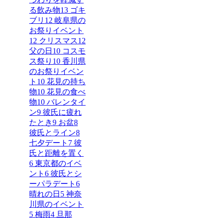
る飲み物
13
ゴキ
ブリ
12
岐阜県の
お祭りイベント
12
クリスマス
12
父の日
10
コスモ
ス祭り
10
香川県
のお祭りイベン
ト
10
花見の持ち
物
10
花見の食べ
物
10
バレンタイ
ン
9
彼氏に疲れ
たとき
9
お盆
8
彼氏とライン
8
七夕デート
7
彼
氏と距離を置く
6
東京都のイベ
ント
6
彼氏とシ
ーパラデート
6
晴れの日
5
神奈
川県のイベント
5
梅雨
4
旦那