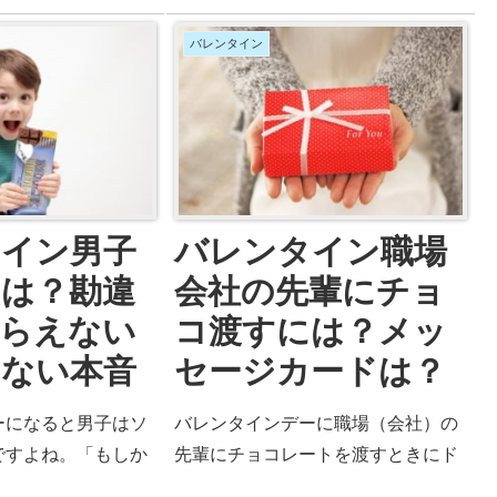
バレンタイン
タイン男子
バレンタイン職場
は？勘違
会社の先輩にチョ
もらえない
コ渡すには？メッ
テない本音
セージカードは？
ーになると男子はソ
バレンタインデーに職場（会社）の
ですよね。「もしか
先輩にチョコレートを渡すときにド
もらえるんじゃない
キドキしますよね。ではバレンタイ