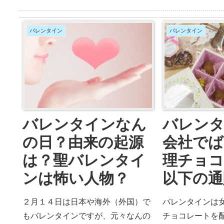
になにをあげていますか？実はあま
バレンタインデ
り気にしている人はいませんが、バ
５日）以降にチ
レンタインデーにあげるもの（お菓
は大丈夫なのか
バレンタイン
バレンタイン
子）には意味があります。ここでは
ンタインの次の
「バレンタインお菓子やチョコの意
ョコレートを渡
味はあるのか？贈り物プレゼントの
日チョコ渡せな
意味はあるのか？」疑問にお答えし
良いのか？」疑
ています。
しょう。
バレンタインなん
バレン
の日？由来の起源
会社でば
は？聖バレンタイ
理チョコ
ンは怖い人物？
以下の通
２月１４日は日本や海外（外国）で
バレンタインは
もバレンタインですが、元々なんの
チョコレートを