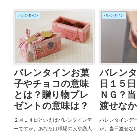
「明らかに安物」というのはあげた
か？」と淡い期
くないし・・・そんな女性の願いを
です。そして、
バレンタイン
バレンタイン
叶える人気チョコレートを知りまし
まうものです。
ょう。ここでは「バレンタイばらま
イン男子あるあ
き義理チョコ100円台以下で購入で
ンタインデー当
きる激安通販５選」を紹介していま
動もらえないや
す。
介します。
バレンタインお菓
バレン
子やチョコの意味
日１５日
とは？贈り物プレ
ＮＧ？当
ゼントの意味は？
渡せな
２月１４日といえばバレンタインデ
バレンタインデ
ーですが、あなたは職場の人や恋人
が、当日渡せな