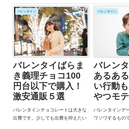
バレンタイン
バレンタイン
バレンタイばらま
バレン
き義理チョコ100
あるある
円台以下で購入！
い行動
激安通販５選
やつモ
バレンタインチョコレートは大きな
バレンタインデ
出費です。少しでも出費を抑えたい
ワソワするもの
というのが、本音ですよね。でも、
して今日こそは