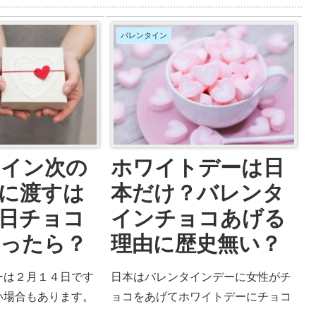
待を抱いているもの
ンデーに先輩にどんな方法でチョコ
それは行動に出てし
レートを渡した方が喜ばれるのでし
バレンタイン
ここでは「バレンタ
ょう？ここでは「バレンタイン職場
るとは何か？」バレ
会社の先輩にチョコ渡すにはどうし
日に男子の勘違い行
たら良いのか？メッセージカードは
つモテない本音を紹
必要なのか？」疑問にお答えしてい
ます。
タイン次の
ホワイトデーは日
に渡すは
本だけ？バレンタ
日チョコ
インチョコあげる
かったら？
理由に歴史無い？
ーは２月１４日です
日本はバレンタインデーに女性がチ
い場合もあります。
ョコをあげてホワイトデーにチョコ