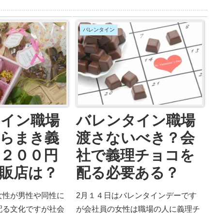
ーの次の日（2月１
をもらった人がお返しをするという
ョコレートを渡すの
文化がありますが、これは日本だけ
？ここでは、「バレ
しかやっていない独特の文化なので
バレンタイン
日１５日に以降にチ
す。ここでは「ホワイトデーは日本
すはＮＧなのか？当
だけのおかしな文化なのか？バレン
かったらどうしたら
タインチョコあげる理由に歴史は無
問を解決していきま
いって本当なのか？」疑問にお答え
しています。
タイン職場
バレンタイン職場
らまき義
渡さないべき？会
２００円
社で義理チョコを
販店は？
配る必要ある？
女性が男性や同性に
2月１４日はバレンタインデーです
配る文化ですが社会
が会社員の女性は職場の人に義理チ