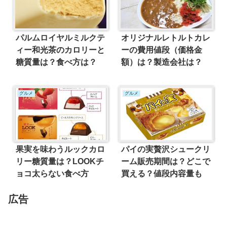
パルムロイヤルミルクテ
オリジナルレトルトカレ
ィー和光茶のカロリーと
ーの費用値段（価格金
糖質量は？食べ方は？
額）は？製造会社は？
グルメ
グルメ
果実を味わうルックカロ
パイの実贅沢シュークリ
リー糖質量は？LOOKチ
ーム販売期間は？どこで
ョコ太らない食べ方
買える？値段内容量も
広告