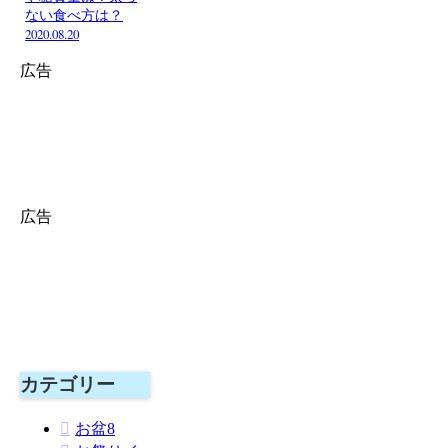
ない食べ方は？
2020.08.20
広告
広告
カテゴリー
お盆
8