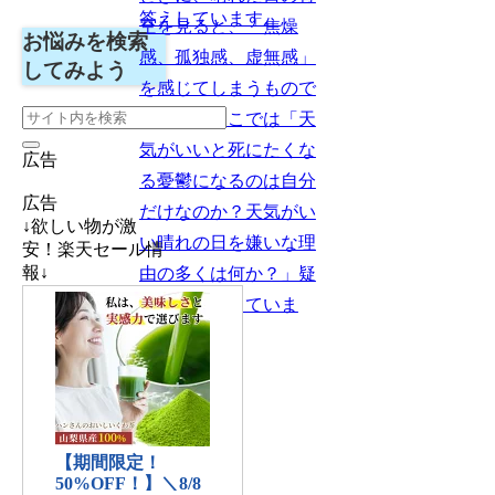
答えしています。
空を見ると、「焦燥
お悩みを検索
感、孤独感、虚無感」
してみよう
を感じてしまうもので
すよね。ここでは「天
気がいいと死にたくな
広告
る憂鬱になるのは自分
広告
だけなのか？天気がい
↓欲しい物が激
い晴れの日を嫌いな理
安！楽天セール情
報↓
由の多くは何か？」疑
問にお答えしていま
す。