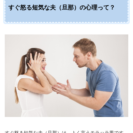
すぐ怒る短気な夫（旦那）の心理って？
すぐ怒る短気な夫（旦那）は、よく言うモラハラ男です。